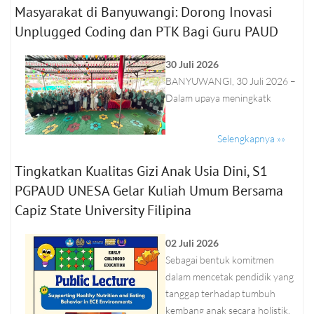
Masyarakat di Banyuwangi: Dorong Inovasi
Unplugged Coding dan PTK Bagi Guru PAUD
30 Juli 2026
BANYUWANGI, 30 Juli 2026 –
Dalam upaya meningkatk
Selengkapnya »»
Tingkatkan Kualitas Gizi Anak Usia Dini, S1
PGPAUD UNESA Gelar Kuliah Umum Bersama
Capiz State University Filipina
02 Juli 2026
Sebagai bentuk komitmen
dalam mencetak pendidik yang
tanggap terhadap tumbuh
kembang anak secara holistik,