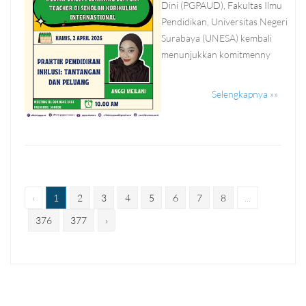
Dini (PGPAUD), Fakultas Ilmu
Pendidikan, Universitas Negeri
Surabaya (UNESA) kembali
menunjukkan komitmenny
Selengkapnya »»
‹
1
2
3
4
5
6
7
8
...
376
377
›