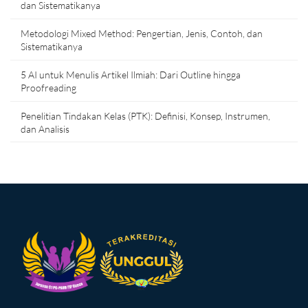
dan Sistematikanya
Metodologi Mixed Method: Pengertian, Jenis, Contoh, dan
Sistematikanya
5 AI untuk Menulis Artikel Ilmiah: Dari Outline hingga
Proofreading
Penelitian Tindakan Kelas (PTK): Definisi, Konsep, Instrumen,
dan Analisis