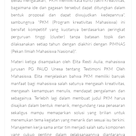
Beliau mengatakan, "PKM memiliki kata kunci yakni Kreativitas,
bagaimana ide dan gagasan tersebut dapat ditungkan dalam
bentuk proposal dan dapat diwujudkan kedepannya",
sambungnya "PKM (Program kreativitas Mahasiswa) ini
bersifat kompetitif yang kuotanya berdasarkan peringkat
perguruan tinggi (cluster) tanpa batasan topik dan
dilaksanakan setiap tahun dengan diakhiri dengan PIMNAS
(Pekan Ilmiah Mahasiswa Nasional)".
Materi ketiga disampaikan oleh Elita Resti Aulia, mahasiswa
jurusan PG PAUD Unesa tentang Testimoni PKM Oleh
Mahasiswa. Elita menjelaskan bahwa PKM memiliki banyak
manfaat bagi mahasiswa salah satunya mengasah kreativitas,
mengasah kemampuan menulis, mendapat pengalaman dan
sebagainya. Terlebih lagi dalam membuat judul PKM harus
disajikan dalam bentuk menarik, mengundang rasa penasaran
sekaligus mampu memaparkan solusi yang brilian untuk
menemukan tema kegiatan yang menarik dan sesuai isu terkini.
Manajemen kerja sama antar tim menjadi salah satu komponen
yang cukup penting dalam pelaksanaannya diantaranya