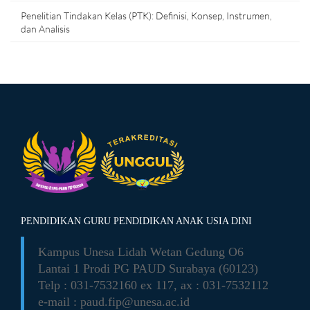
Penelitian Tindakan Kelas (PTK): Definisi, Konsep, Instrumen,
dan Analisis
PENDIDIKAN GURU PENDIDIKAN ANAK USIA DINI
Kampus Unesa Lidah Wetan
Gedung O6
Lantai 1 Prodi PG PAUD
Surabaya (60123)
Telp : 031-7532160 ex 117,
ax : 031-7532112
e-mail :
paud.fip@unesa.ac.id