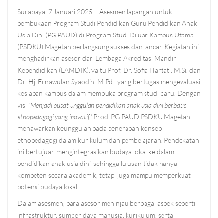
Surabaya, 7 Januari 2025 – Asesmen lapangan untuk
pembukaan Program Studi Pendidikan Guru Pendidikan Anak
Usia Dini (PG PAUD) di Program Studi Diluar Kampus Utama
(PSDKU) Magetan berlangsung sukses dan lancar. Kegiatan ini
menghadirkan asesor dari Lembaga Akreditasi Mandiri
Kependidikan (LAMDIK), yaitu Prof. Dr. Sofia Hartati, M.Si. dan
Dr. Hj. Ernawulan Syaodih, M.Pd., yang bertugas mengevaluasi
kesiapan kampus dalam membuka program studi baru. Dengan
visi
“Menjadi pusat unggulan pendidikan anak usia dini berbasis
etnopedagogi yang inovatif,”
Prodi PG PAUD PSDKU Magetan
menawarkan keunggulan pada penerapan konsep
etnopedagogi dalam kurikulum dan pembelajaran. Pendekatan
ini bertujuan mengintegrasikan budaya lokal ke dalam
pendidikan anak usia dini, sehingga lulusan tidak hanya
kompeten secara akademik, tetapi juga mampu memperkuat
potensi budaya lokal.
Dalam asesmen, para asesor meninjau berbagai aspek seperti
infrastruktur, sumber daya manusia, kurikulum, serta